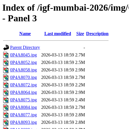
Index of /igf-mumbai-2026/img
- Panel 3
Name
Last modified
Size
Description
Parent Directory
-
0P4A8045.jpg
2026-03-13 18:59
2.7M
0P4A8052.jpg
2026-03-13 18:59
2.5M
0P4A8058.jpg
2026-03-13 18:59
2.9M
0P4A8070.jpg
2026-03-13 18:59
2.7M
0P4A8072.jpg
2026-03-13 18:59
2.2M
0P4A8064.jpg
2026-03-13 18:59
2.9M
0P4A8075.jpg
2026-03-13 18:59
2.4M
0P4A8084.jpg
2026-03-13 18:59
2.7M
0P4A8077.jpg
2026-03-13 18:59
2.8M
0P4A8093.jpg
2026-03-13 18:59
2.8M