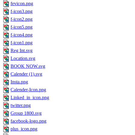
fevicon.png
f-icon3.png
f-icon2.png
f-icon5.png
f-icon4.png
f-icon1.png
Reg Int.svg
Location.svg
BOOK NOW.svg
Calender (1).svg
Insta.png
Calender-Icon.png
Linked_in_icon.png
twitter.png
Group 1800.svg
facebook-logo.png
plus_icon.png