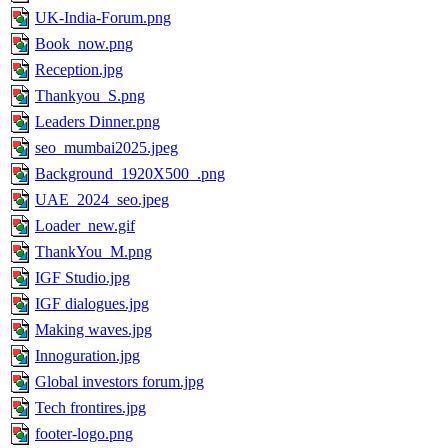
UK-India-Forum.png
Book_now.png
Reception.jpg
Thankyou_S.png
Leaders Dinner.png
seo_mumbai2025.jpeg
Background_1920X500_.png
UAE_2024_seo.jpeg
Loader_new.gif
ThankYou_M.png
IGF Studio.jpg
IGF dialogues.jpg
Making waves.jpg
Innoguration.jpg
Global investors forum.jpg
Tech frontires.jpg
footer-logo.png